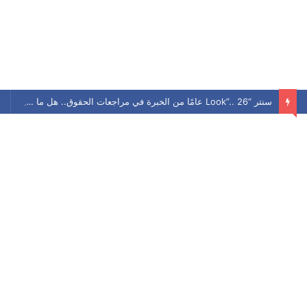
سنتر “Look”.. 26 عامًا من الخبرة في مراجعات الحقوق.. هل ما زال يحافظ على مكانته بين الطلاب؟