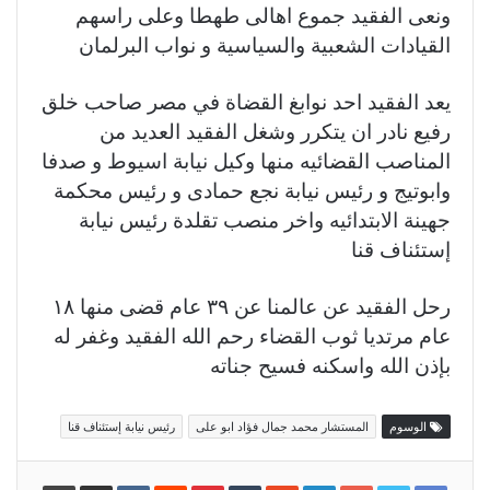
ونعى الفقيد جموع اهالى طهطا وعلى راسهم
القيادات الشعبية والسياسية و نواب البرلمان
يعد الفقيد احد نوابغ القضاة في مصر صاحب خلق
رفيع نادر ان يتكرر وشغل الفقيد العديد من
المناصب القضائيه منها وكيل نيابة اسيوط و صدفا
وابوتيج و رئيس نيابة نجع حمادى و رئيس محكمة
جهينة الابتدائيه واخر منصب تقلدة رئيس نيابة
إستئناف قنا
رحل الفقيد عن عالمنا عن ٣٩ عام قضى منها ١٨
عام مرتديا ثوب القضاء رحم الله الفقيد وغفر له
بإذن الله واسكنه فسيح جناته
الوسوم
المستشار محمد جمال فؤاد ابو على
رئيس نيابة إستئناف قنا