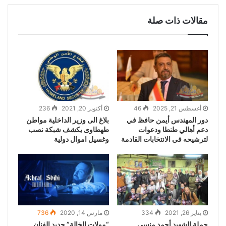
مقالات ذات صلة
أغسطس 21, 2025
46
أكتوبر 20, 2021
236
دور المهندس أيمن حافظ في
بلاغ الى وزير الداخلية مواطن
دعم أهالي طنطا ودعوات
طهطاوى يكشف شبكة نصب
لترشيحه في الانتخابات القادمة
وغسيل اموال دولية
يناير 26, 2021
334
مارس 14, 2020
736
حملة الشهيد أحمد منسى ..
“مولات الخالة” جديد الفنان