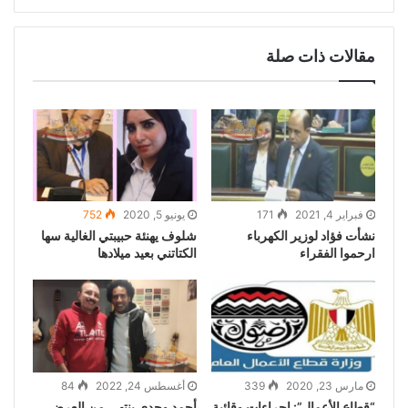
مقالات ذات صلة
فبراير 4, 2021
171
يونيو 5, 2020
752
نشأت فؤاد لوزير الكهرباء
شلوف يهنئة حبيبتي الغالية سها
ارحموا الفقراء
الكتاتني بعيد ميلادها
مارس 23, 2020
339
أغسطس 24, 2022
84
“قطاع الأعمال”: إجراءات وقائية
أحمد وجدي ينتهي من العرض