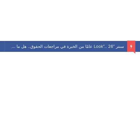
سنتر “Look”.. 26 عامًا من الخبرة في مراجعات الحقوق.. هل ما زال يحافظ على مكانته بين الطلاب؟