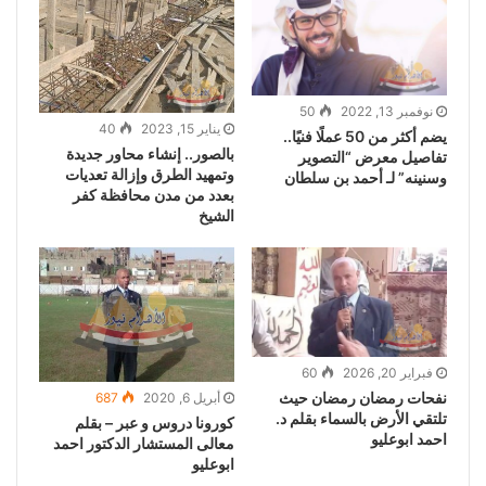
نوفمبر 13, 2022
50
يناير 15, 2023
40
يضم أكثر من 50 عملًا فنيًا..
بالصور.. إنشاء محاور جديدة
تفاصيل معرض “التصوير
وتمهيد الطرق وإزالة تعديات
وسنينه” لـ أحمد بن سلطان
بعدد من مدن محافظة كفر
الشيخ
فبراير 20, 2026
60
نفحات رمضان رمضان حيث
أبريل 6, 2020
687
تلتقي الأرض بالسماء بقلم د.
كورونا دروس و عبر – بقلم
احمد ابوعليو
معالى المستشار الدكتور احمد
ابوعليو