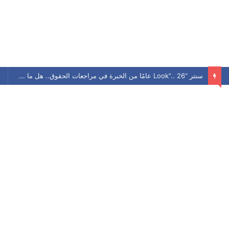
سنتر “Look”.. 26 عامًا من الخبرة في مراجعات الحقوق.. هل ما زال يحافظ على مكانته بين الطلاب؟