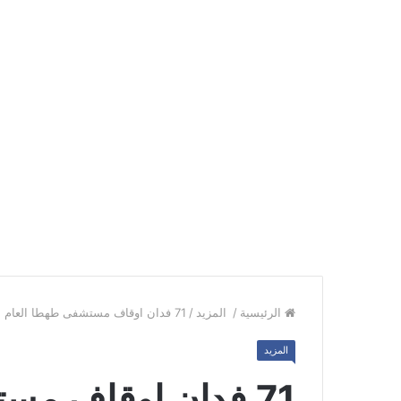
الرئيسية
/
المزيد
/
71 فدان اوقاف مستشفى طهطا العام اين ذهبت ؟ الاهرام نيوز تفتح الملفات الشائكه
المزيد
71 فدان اوقاف مس