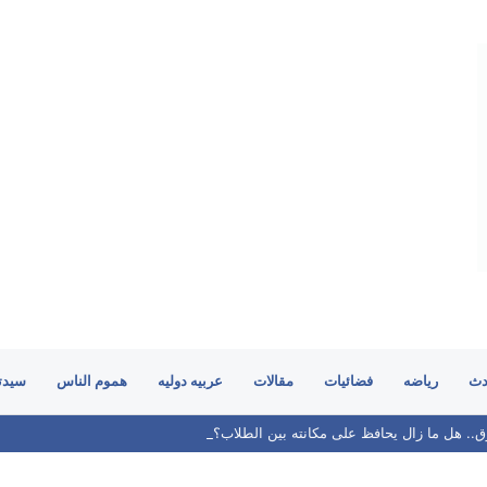
دث
رياضه
فضائيات
مقالات
عربيه دوليه
هموم الناس
سيدت