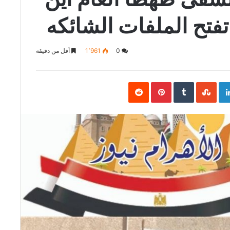
تفتح الملفات الشائكه
0
1٬961
أقل من دقيقة
Pinterest
LinkedIn
Goo