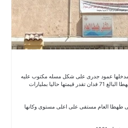
دخلها عمود جدرى على شكل مسله مكتوب عليه
اسماء اهل الخير اصحاب وقف مستشفى طهطا البالغ 71 فدان تقدر قيمتها حاليا بمليارات
 طهطا العام مستفى على اعلى مستوى وكانها