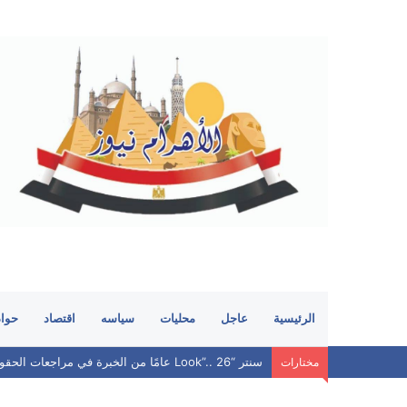
الرئيسية
عاجل
محليات
سياسه
اقتصاد
حوا
سنتر “Look”.. 26 عامًا من الخبرة في مراجعات الحقوق.. هل ما زال يحافظ على مكانته بين الطلاب؟
مختارات