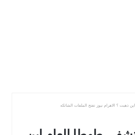
تشفى طهطا العام اين