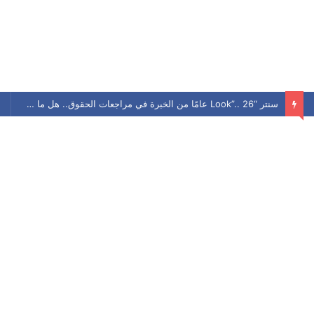
سنتر “Look”.. 26 عامًا من الخبرة في مراجعات الحقوق.. هل ما زال يحافظ على مكانته بين الطلاب؟