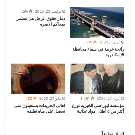
نوفمبر 23, 2020
295
دمار حقوق الرجل هل تستمر
بمحاكم الاسره
أبريل 1, 2020
509
رائحة غريبة في سماء محافظة
الإسكندرية.
أبريل 27, 2020
1٬061
مايو 24, 2020
783
مؤسسة ابوراضى الخيريه توزع
اهالى الجريدات يستغيثون متى
أكثر من ٥ أطنان مواد غذائية
نحصل على مياه نظيفه
اترك تعليقاً