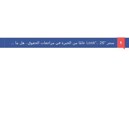
سنتر “Look”.. 26 عامًا من الخبرة في مراجعات الحقوق.. هل ما زال يحافظ على مكانته بين الطلاب؟