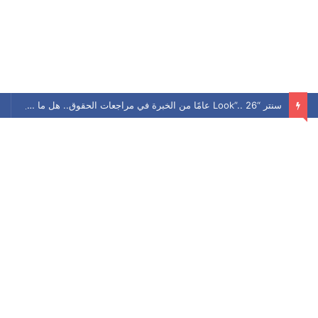
سنتر “Look”.. 26 عامًا من الخبرة في مراجعات الحقوق.. هل ما زال يحافظ على مكانته بين الطلاب؟