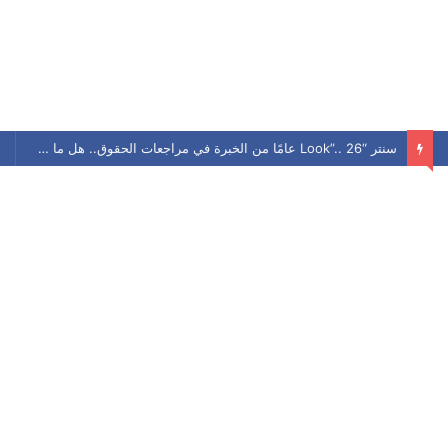
سنتر “Look”.. 26 عامًا من الخبرة في مراجعات الحقوق.. هل ما زال يحافظ على مكانته بين الطلاب؟