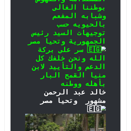
بوطننا الغالى
وشبابه المفعم
بالحيويه حسب
توجيهات السيد رئيس
الجمهورية وتحيا مصر
سر على بركة
الله ونحن خلفك كل
الدعم والتأييد لابن
منيا القمح البار
بأهله ووطنه
خالد عبد الرحمن
مشهور وتحيا مصر