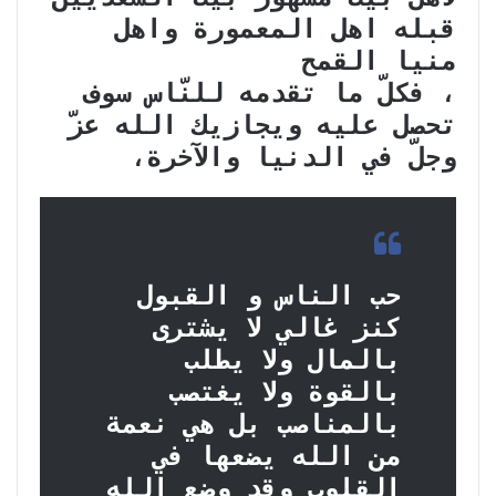
قبله اهل المعمورة واهل
منيا القمح
، فكلّ ما تقدمه للنّاس سوف
تحصل عليه ويجازيك الله عزّ
وجلّ في الدنيا والآخرة،
حب الناس و القبول
كنز غالي لا يشترى
بالمال ولا يطلب
بالقوة ولا يغتصب
بالمناصب بل هي نعمة
من الله يضعها في
القلوب وقد وضع الله