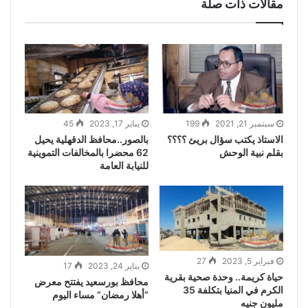
مقالات ذات صلة
سبتمبر 21, 2021
199
يناير 17, 2023
45
الاستاذ يكتب سؤال بريئ ؟؟؟؟
بالصور..محافظ الدقهلية يحيل
بقلم نبية الوحش
62 محضرا بالمخالفات التموينية
للنيابة العامة
فبراير 5, 2023
27
يناير 24, 2023
17
حياة كريمة.. وحدة صحية بقرية
محافظ بورسعيد يفتتح معرض
الكرم في المنيا بتكلفة 35
“أهلا رمضان” مساء اليوم
مليون جنيه