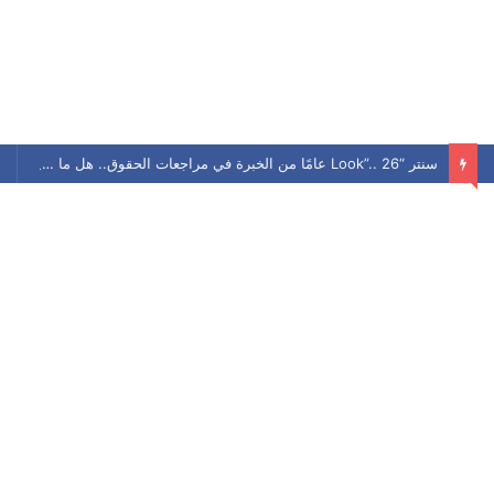
سنتر “Look”.. 26 عامًا من الخبرة في مراجعات الحقوق.. هل ما زال يحافظ على مكانته بين الطلاب؟