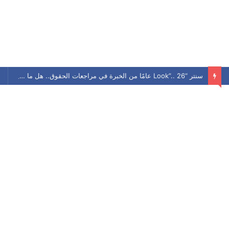
سنتر “Look”.. 26 عامًا من الخبرة في مراجعات الحقوق.. هل ما زال يحافظ على مكانته بين الطلاب؟