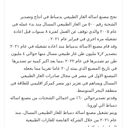
نجح مصنع اسالة الغاز الطبيعي بدمياط في انتاج وتصدير
الشحنة رقم ٥٠٠ من الغاز الطبيعي المسال منذ بدء عمله في
عام ٢٠٠٥ والذي توقف عن العمل لفترة ٨ سنوات قبل اعادة
تشغيله مرة اخري في فبراير عام ٢٠٢١ .
وقد قام مصنع الاسالة بدمياط منذ اعاده تشغيله في عام ٢٠٢١
بتصدير ٢ر٧ مليون طن غاز طبيعي مسال منها حوالي ٤ مليون
طن تم تصديرها في عام ٢٠٢٢ ،مما يعد اكبر كمية تم تصديرها
في تاريخ المصنع الذي يمتد ل٢٠ عاما تقريبا مما يجعله
المصنع الاول في مصر في مجال صادرات الغاز الطبيعي
المسال ويساهم في تعزيز دور مصر كمركز اقليمي للطاقة في
منطقه البحر المتوسط.
وقدتم تصديرحوالي ٦٠٪؜ من اجمالي الشحنات من مصنع اساله
دمياط الي اوروبا.
ويتم تشغيل مصنع اسالة دمياط للغاز الطبيعى المسال، منذ
عام ٢٠٢١ من خلال الشركة القابضة للغازات الطبيعية