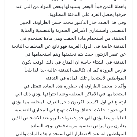
باهظة الثمن فبدأ البعض يستبدلها ببعض المواد من التي عند
حرقها يحصل الفرد على التدفئة المطلوبة.
وفي هذا الصدد حذر الدكتور محمد حسن الطراونة، الخبير
التنفسي واستشاري الامراض الصدرية والتنفسية والعناية
الحثيثة، من استخدام مادة الجفت وهي مادة تستخدم في
التدفئة خاصة في الدول العربية فهو ناتج عن المخلفات الناتجة
عن عصر الزيتون حيث يتم تجفيفها ويتم استخدامها في
التدفئة في الشتاء خاصة ان المناخ في ذلك الوقت يكون
قارص البرودة كما ان تكاليف التدفئة عالية جدا لذا يلجأ
المواطنين لأستخدام تلك المادة في التدفئة
وأكد د. محمد الطراونة إن خطورة هذه المادة تتمثل في
استخدامها في الاماكن المغلقة وعند احتراقها يؤدي ذلك الي
ارتفاع في اول اكسيد الكربون داخل الغرف المخلقة مما يؤدي
الي حدوث حالات اختناق وحالات تهيج في المجاري التنفسية
العليا، وايضا يؤدي الي حدوث نوبات الربو عند الاشخاص الذين
يعانون من امراض تنفسية مزمنة فنحن نوجه السادة
المواطنين انه عند الاضطرار الي استخدام هذه المادة والتي