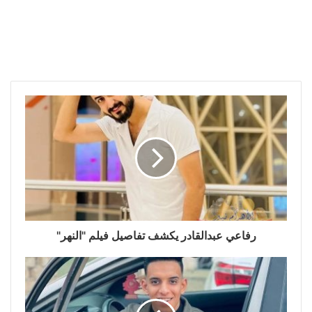
رفاعي عبدالقادر يكشف تفاصيل فيلم "النهر"