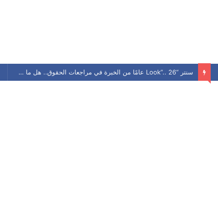
سنتر “Look”.. 26 عامًا من الخبرة في مراجعات الحقوق.. هل ما زال يحافظ على مكانته بين الطلاب؟