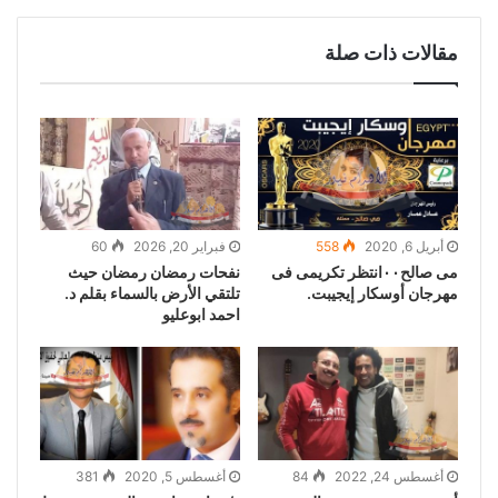
مقالات ذات صلة
أبريل 6, 2020
558
فبراير 20, 2026
60
مى صالح٠٠انتظر تكريمى فى
نفحات رمضان رمضان حيث
مهرجان أوسكار إيجيبت.
تلتقي الأرض بالسماء بقلم د.
احمد ابوعليو
أغسطس 24, 2022
84
أغسطس 5, 2020
381