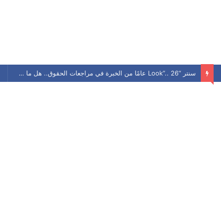
سنتر “Look”.. 26 عامًا من الخبرة في مراجعات الحقوق.. هل ما زال يحافظ على مكانته بين الطلاب؟