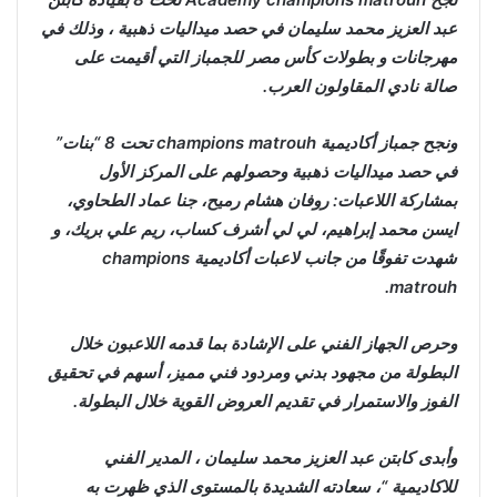
عبد العزيز محمد سليمان في حصد ميداليات ذهبية ، وذلك في
مهرجانات و بطولات كأس مصر للجمباز التي أقيمت على
صالة نادي المقاولون العرب.
ونجح جمباز أكاديمية champions matrouh تحت 8 “بنات”
في حصد ميداليات ذهبية وحصولهم على المركز الأول
بمشاركة اللاعبات: روفان هشام رميح، جنا عماد الطحاوي،
ايسن محمد إبراهيم، لي لي أشرف كساب، ريم علي بريك، و
شهدت تفوقًا من جانب لاعبات أكاديمية champions
matrouh.
وحرص الجهاز الفني على الإشادة بما قدمه اللاعبون خلال
البطولة من مجهود بدني ومردود فني مميز، أسهم في تحقيق
الفوز والاستمرار في تقديم العروض القوية خلال البطولة.
وأبدى كابتن عبد العزيز محمد سليمان ، المدير الفني
للاكاديمية “، سعادته الشديدة بالمستوى الذي ظهرت به