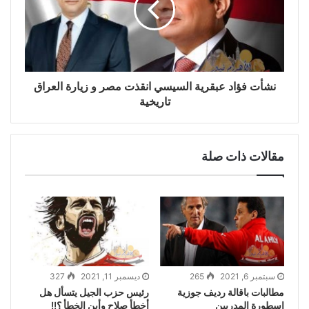
نشأت فؤاد عبقرية السيسي انقذت مصر و زيارة العراق
تاريخية
مقالات ذات صلة
سبتمبر 6, 2021
265
ديسمبر 11, 2021
327
مطالبات باقالة رديف جوزية
رئيس حزب الجيل يتسأل هل
اسطورة المدربين
أخطأ صلاح وأين الخطأ ؟!!