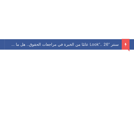
سنتر “Look”.. 26 عامًا من الخبرة في مراجعات الحقوق.. هل ما زال يحافظ على مكانته بين الطلاب؟