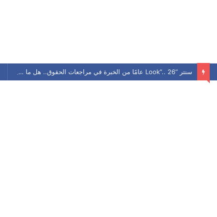
سنتر “Look”.. 26 عامًا من الخبرة في مراجعات الحقوق.. هل ما زال يحافظ على مكانته بين الطلاب؟