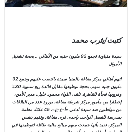
كتبت/يثرب محمد
سيدة منياوية تجمع 92 مليون جنيه من الأهالي .. بحجة تشغيل
الأموال
اتهم أهالي مركز مغاغة بالمنيا سيدة بالنصب عليهم وجمع 92
مليون جنيه منهم، بحجة توظيفها مقابل فائدة ربع سنوية 30%
وهروبها فجأة للقاهرة. تلقى اللواء محمود خليل، مدير الأمن،
إخطارا من مأمور مركز شرطة مغاغة، بورود عدد من البلاغات
من مواطنين ضد سيدة تُدعى «أ-ع-ع»، 45 عامًا، معلمة
بمدرسة للفصل الواحد، بإحدى قرى مغاغة، وتقيم بنفس
المركز، تفيد بأنها جمعت منهم مبالغ مالية طائلة لتوظيفها في