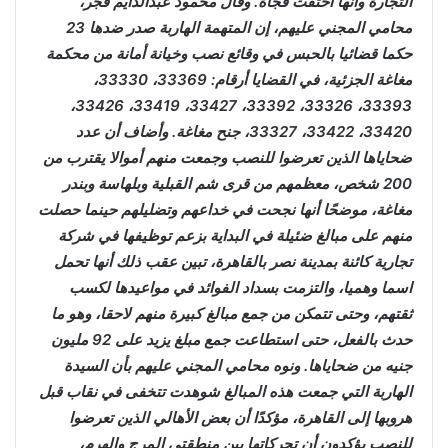
التجارة وأنها اختفت فجأة. وقال محمود عبدالدايم فجر،
محامي المجني عليهم، إن المتهمة الهاربة صدر ضدها 23
حكما قضائيا بالحبس في وقائع نصب وخيانة أمانة من محكمة
مغاغة الجزئية، في القضايا أرقام: 33369، 33330،
33393، 33326، 33392، 33427، 33419، 33426،
33420، 33422، 33327، جنح مغاغة. وأضاف أن عدد
ضحاياها الذين تعرضوا للنصب وجمعت منهم أموالا يقترب من
200 شخص، معظمهم من قرى شم القبلية وبلهاسة وبندر
مغاغة، موضحًا أنها نجحت في خداعهم وتضليلهم حينما حصلت
منهم على مبالغ ضئيلة في البداية بزعم توظيفها في شركة
تجارية كائنة بمدينة نصر بالقاهرة، تبين عقب ذلك أنها تحمل
اسما وهميا، والتزمت بسداد الفوائد في مواعيدها لكسب
ثقتهم، وحتى تتمكن من جمع مبالغ كبيرة منهم لاحقا، وهو ما
حدث بالفعل، حتى استطاعت جمع مبلغ يزيد على 92 مليون
جنيه من ضحاياها. ونوه محامي المجني عليهم بأن السيدة
الهاربة التي جمعت هذه المبالغ شوهدت تتخفى في نقاب قبل
هروبها إلى القاهرة، مؤكدًا أن بعض الأهالي الذين تعرضوا
للنصب يؤكدون أن تحركاتها بين منطقتي المرج والهرم،