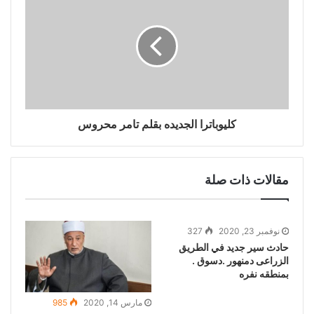
كليوباترا الجديده بقلم تامر محروس
مقالات ذات صلة
نوفمبر 23, 2020
327
حادث سير جديد في الطريق
الزراعى دمنهور .دسوق .
بمنطقه نفره
مارس 14, 2020
985