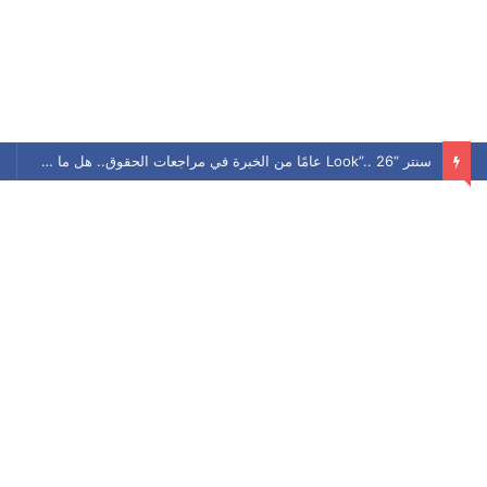
سنتر “Look”.. 26 عامًا من الخبرة في مراجعات الحقوق.. هل ما زال يحافظ على مكانته بين الطلاب؟