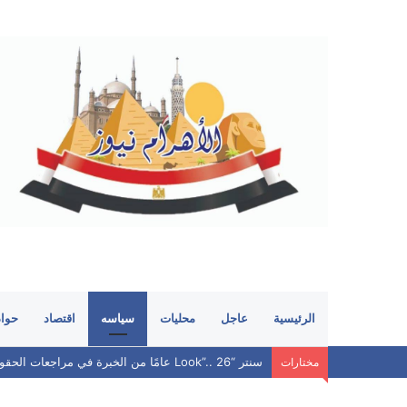
الرئيسية
عاجل
محليات
سياسه
اقتصاد
حوا
سنتر “Look”.. 26 عامًا من الخبرة في مراجعات الحقوق.. هل ما زال يحافظ على مكانته بين الطلاب؟
مختارات