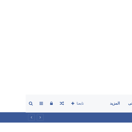
مقال
تسجيل
إضافة
بحث
ى
المزيد
تابعنا
عشوائي
الدخول
عمود
عن