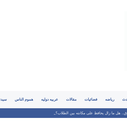
دث
رياضه
فضائيات
مقالات
عربيه دوليه
هموم الناس
سيدت