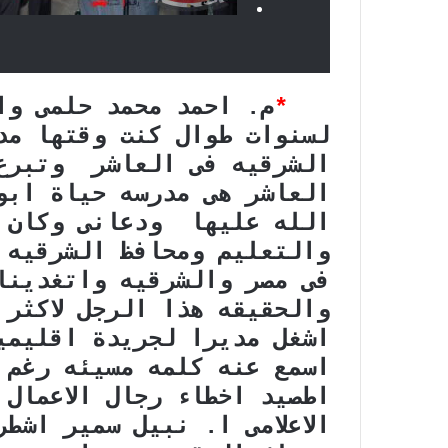
*
م. احمد محمد حلمى وا
لسنوات طوال كنت وقتها مد
الشرقيه فى العاشر وتبرع 
العاشر هى مدرسه حياة ابو
الله عليها ودعانى وكان ح
والتعليم ومحافظ الشرقيه و
فى مصر والشرقيه واتغدينا
اشغل مديرا لجريدة اقليمي
اسمع عنه كلمه مسيئه رغم ا
اطصيد اخطاء رجال الاعمال 
الاعلامى ا. نبيل سمير اشط