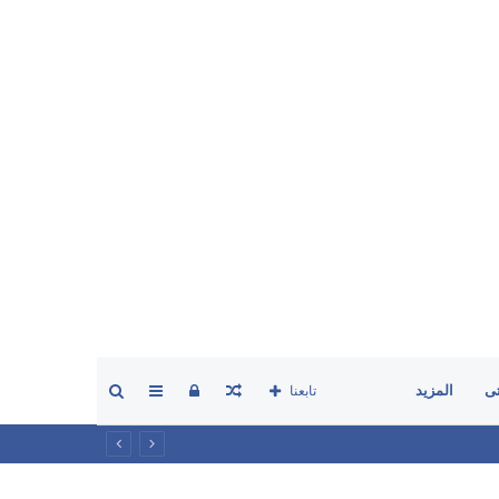
مقال
تسجيل
إضافة
بحث
ى
المزيد
تابعنا
عشوائي
الدخول
عمود
عن