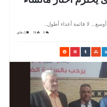
أوسع… لا قائمة أعداء أطول..
0
18
2 دقائق
Pinterest
LinkedIn
Goo