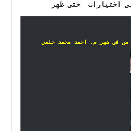
ى اختيارات حتى ظهر
من فى ضهر م. احمد محمد حلمى