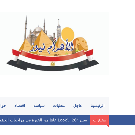
الرئيسية
عاجل
محليات
سياسه
اقتصاد
حوا
سنتر “Look”.. 26 عامًا من الخبرة في مراجعات الحقوق.. هل ما زال يحافظ على مكانته بين الطلاب؟
مختارات