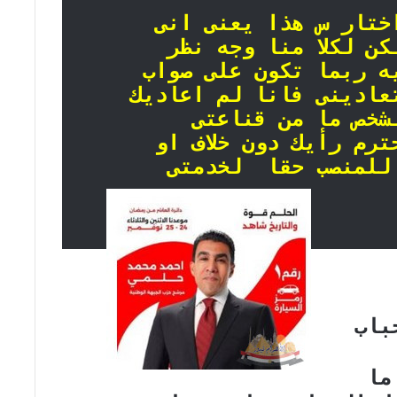
ختار س هذا يعنى انى
كن لكلا منا وجه نظر
يه ربما تكون على صواب
تعادينى فانا لم اعاديك
شخص ما من قناعتى
ترم رأيك دون خلاف او
للمنصب حقا لخدمتى
باب
ما