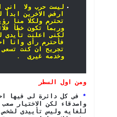
ليست حرب ولا انى ا
ارفض الاخرين ابدأ ل
تحترم ولكلا منا رؤ
وربما تكون خطأ فلا
لكنى اعلنت تأيدى ل
فأحترم رأى وانا اح
تجريح ان كنت تسعى 
وخدمه غيرى .
ومن اول السطر
*
فى كل دائرة لى فيها اح
واصدقاء لكن الاختيار صعب
للغايه وليس تأييدى لشخص 