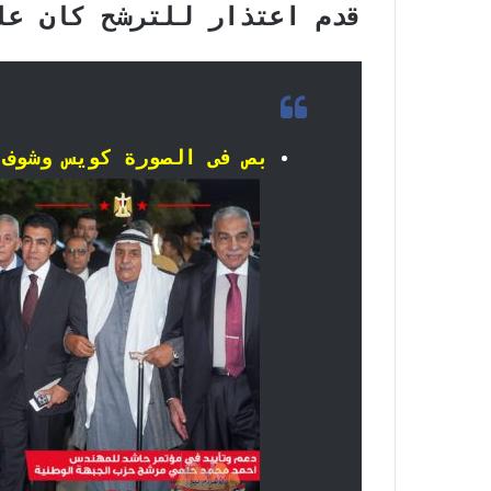
قدم اعتذار للترشح كان عل
بص فى الصورة كويس وشوف 