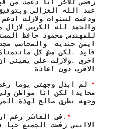
رفضى للاخر انا دعمت من قب
عبد الله الغزالى وبتوفيق
ودعمت لسنوات ولازلت ادعم 
والحمد لله الكرسى لازال م
للمهندس محمود حافظ المست
ايمن جنديه والمحاسب مجدى
فايد .لكن مش كل مانتمناة 
اخرى .ولازلت على يقينى ان
الاقرب دون اعادة
*
لم ابدل وجهتى يوما رغم 
محايدا لكن انا مواطن ولى
وجهه نظرى صالح لهذة المر
*
.فى العاشر رغم ار
الااننى رفضت الجميع حبا ف