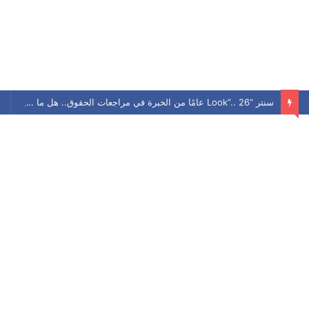
سنتر “Look”.. 26 عامًا من الخبرة في مراجعات الحقوق.. هل ما زال يحافظ على مكانته بين الطلاب؟