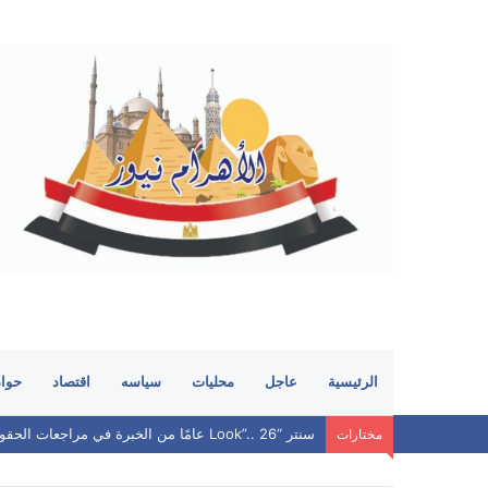
الرئيسية
عاجل
محليات
سياسه
اقتصاد
حوا
سنتر “Look”.. 26 عامًا من الخبرة في مراجعات الحقوق.. هل ما زال يحافظ على مكانته بين الطلاب؟
مختارات