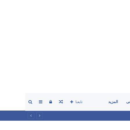
مقال
تسجيل
إضافة
بحث
ى
المزيد
تابعنا
عشوائي
الدخول
عمود
عن