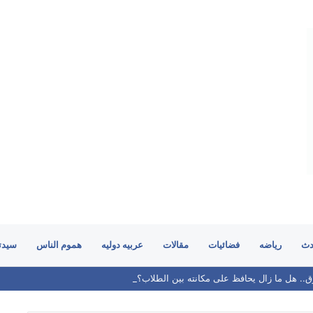
دث
رياضه
فضائيات
مقالات
عربيه دوليه
هموم الناس
سيدت