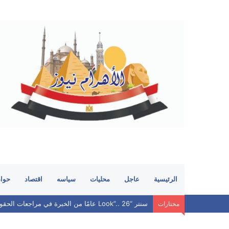
الرئيسية
عاجل
محليات
سياسه
اقتصاد
حوا
سنتر “Look”.. 26 عامًا من الخبرة في مراجعات الحقوق.. هل ما زال يحافظ على مكانته بين الطلاب؟
مختارات