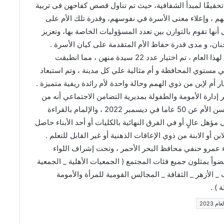
ن تحقيقًا لمبدأ الشفافية، حيث تم تناول قصص كفاحهن فى تربية
 بهم ، وإعلاء معنى الأسرة في نفوسهم، وقدرة تلك الأم على
ها تقوم بالتوازن بين تعدد المسؤوليات الخاصة بها، وتعزيز
لحنان، و مدى قدرة حفاظ الأم المتقدمة على كيان الأسرة .
كما أكد وكيل المديرية أن عدد المتقدمات بلغ 29 سيدة لهذا العام ، تم اختيار عدد 22 سيدة منهن ، مما انطبقت
 مستوي المحافظة و أم مثالية علي كل مدينة ، وتم استبعاد
دارة الأمومة والطفولة بمديرية التضامن الاجتماعي أنه من
ضمن شروط الاختيار الخاصة للفئات هذا العام ألا تقل سن الأم عن 50 عاما في ديسمبر 2022 ، والإلمام بالقراءة
 مؤهل عالٍ أو في الفرق النهائية بالكليات أو أحد الأبناء حاصل
أو الابنة من ذوي الإعاقات الذهنية أو غير القابل للتعلم .
لواء عمرو حنفي محافظ البحر الأحمر ، وتحت إشراف اللواء
 بنداري السكرتير العام للمحافظة ، و ضمت 18 عضواً يمثلون جميع فئات المجتمع ( الجمعيات الأهلية _ الجمعية
 الأزهر _ الثقافة _ المجالس القومية للمرأة والأمومة
 ) .
 2023