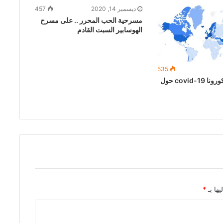
ديسمبر 14, 2020
457
مسرحية الحب المحرر .. على مسرح
الهوسابير السبت القادم
535
خريطة انتشار كورونا covid-19 حول
يها بـ
*