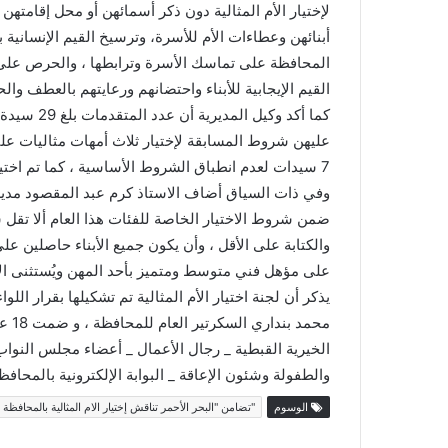
لإختيار الأم المثالية دون ذكر أسمائهن أو محل إقامته
أبنائهن وعطاءات الأم للأسرة، وترسيخ القيم الإنسانية
المحافظة على تماسك الأسرة وترابطها ، والحرص على أن
القيم الإيجابية للأبناء واحتضانهم ورعايتهم بالعطف وا
عليهن شروط المسابقة لإختيار ثلاث أمهات مثاليات علي
7 سيدات لعدم انطباق الشروط الأساسية ، كما تم اختيار أم لإبن من ذوي الهمم وحالة واحدة لأم رائدة ريفية متميزة .
وفي ذات السياق أضاف الاستاذ كرم عبد المقصود مدير إ
والكتابة على الأقل ، وأن يكون جميع الأبناء حاصلين على
على مؤهل فني متوسط ومتميز بأحد المهن ويُستثنى الابن 
يذكر أن لجنة اختيار الأم المثالية تم تشكيلها بقرار ال
محمد
الخيرية القبطية _ رجال الأعمال _ أعضاء مجلس النواب _
والطفولة وشئون الإعاقة _ البوابة الإلكترونية بالمحافظة
الوسوم
"تضامن "البحر الأحمر تناقش إختيار الام المثالية بالمحافظة لعام