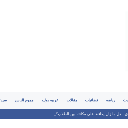
دث
رياضه
فضائيات
مقالات
عربيه دوليه
هموم الناس
سيدت