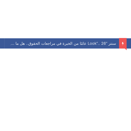
سنتر “Look”.. 26 عامًا من الخبرة في مراجعات الحقوق.. هل ما زال يحافظ على مكانته بين الطلاب؟