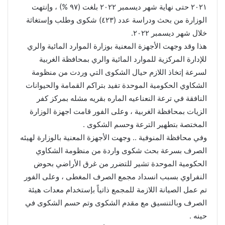
٢٠٢١ حتى نهاية شهر ديسمبر ٢٠٢٢ بلغت (٩٧ %) ، وإنتهت
الوزارة من بحث ودراسة عدد (٤٢٣) شكوى وطلب وإستغاثة
خلال شهر ديسمبر ٢٠٢٢.
هذا وقد وجهت الأجهزة المعنية بوزارة الموارد المائية والري
للإدارة المركزية للموارد المائية والري بمحافظة الغربية
لسرعة إتخاذ اللازم حيال الشكوى التي وردت من منظومة
الشكاوي الحكومية الموحدة تفيد بتراكم القمامة والحيوانات
النافقة في ترعة النعناعيه الماره بقريه مشله بمركز كفر
الزيات بمحافظة الغربية ، وعلى الفور قامت اجهزة الوزارة
المختصة بتطهير الترعة وحسم الشكوى .
وفي محافظة المنوفية .. وجهت الأجهزة المعنية بالوزارة لهيئه
الصرف بسرعة بحث شكوى واردة من منظومة الشكاوي
الحكومية الموحدة تشير للتضرر من غرق الأراضي بحوض
النفراوي بسبب انسداد مجمع الصرف المغطى ، وعلى الفور
تم عمل الصيانة اللازمة للمجمع ذاتياً بإستخدام معدات هيئة
الصرف وبالتنسيق مع مقدم الشكوى وتم حسم الشكوى في
حينه .