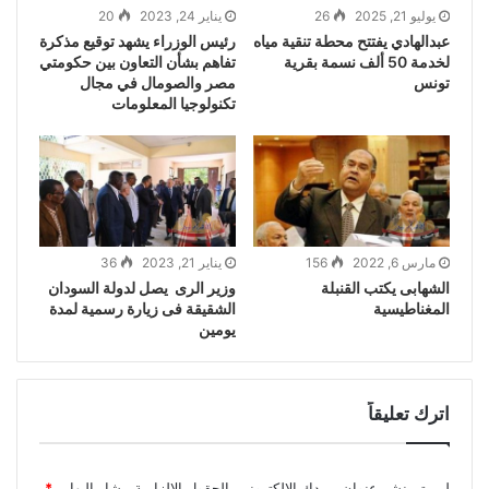
يوليو 21, 2025
26
يناير 24, 2023
20
عبدالهادي يفتتح محطة تنقية مياه
رئيس الوزراء يشهد توقيع مذكرة
لخدمة 50 ألف نسمة بقرية
تفاهم بشأن التعاون بين حكومتي
تونس
مصر والصومال في مجال
تكنولوجيا المعلومات
مارس 6, 2022
156
يناير 21, 2023
36
الشهابى يكتب القنبلة
وزير الرى يصل لدولة السودان
المغناطيسية
الشقيقة فى زيارة رسمية لمدة
يومين
اترك تعليقاً
لن يتم نشر عنوان بريدك الإلكتروني.
الحقول الإلزامية مشار إليها بـ
*