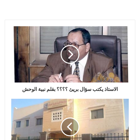
الاستاذ يكتب سؤال بريئ ؟؟؟؟ بقلم نبية الوحش