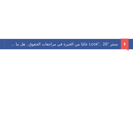
سنتر “Look”.. 26 عامًا من الخبرة في مراجعات الحقوق.. هل ما زال يحافظ على مكانته بين الطلاب؟