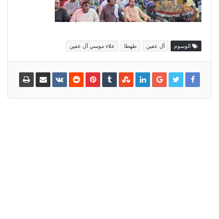
الوسوم
أل عفين
طهطا
علاء موسي آل عفين