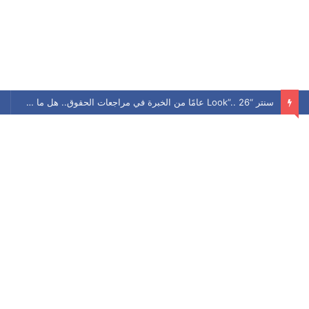
سنتر “Look”.. 26 عامًا من الخبرة في مراجعات الحقوق.. هل ما زال يحافظ على مكانته بين الطلاب؟