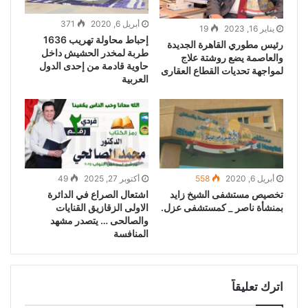
أبريل 6, 2020
371
يناير 16, 2023
19
إحباط محاولة تهريب 1636
رئيس مطوري القاهرة الجديدة
طربة لمخدر الحشيش داخل
والعاصمة يضع روشتة علاج
حاوية قادمة من إحدى الدول
لمواجهة تحديات القطاع العقارى
العربية
أبريل 6, 2020
558
أكتوبر 27, 2025
49
تخصيص مستشفى الشيخ زايد
اشتعال الصراع في الدائرة
بمنشأة ناصر _ كمستشفى عزل.
الاولى الزقازيق القنايات
والصالحى … يتصدر مشهد
المنافسة
اترك تعليقاً