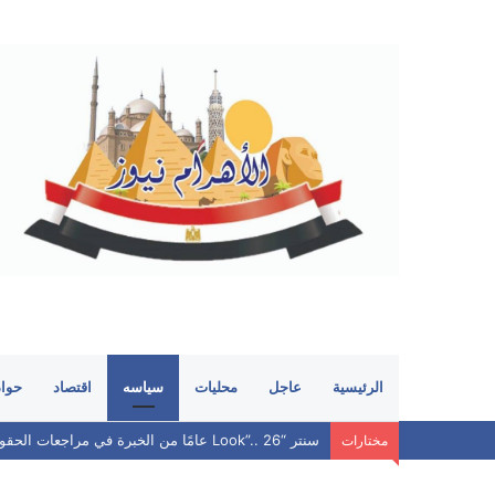
الرئيسية
عاجل
محليات
سياسه
اقتصاد
حوا
سنتر “Look”.. 26 عامًا من الخبرة في مراجعات الحقوق.. هل ما زال يحافظ على مكانته بين الطلاب؟
مختارات