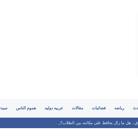
دث
رياضه
فضائيات
مقالات
عربيه دوليه
هموم الناس
سيدت