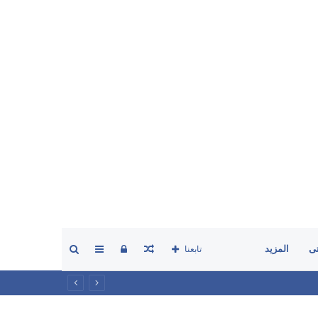
مقال
تسجيل
إضافة
بحث
ى
المزيد
تابعنا
عشوائي
الدخول
عمود
عن