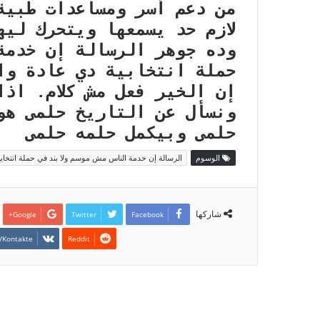
من دعم أسر ومساعدات طبية 
لازم حد يسمعها ويتحرك لي
وده جوهر الرسالة إن خدمة 
حملة انتخابية دي عادة وا
إن الخير فعل مش كلام. اذا
ونسأل عن التاريخ حلمى هو
حلمى وبيكمل حلمه حلمى
الوسوم
الرسالة إن خدمة الناس مش موسم ولا بند في حملة انتخابية
شاركها
Google+
Twitter
Facebook