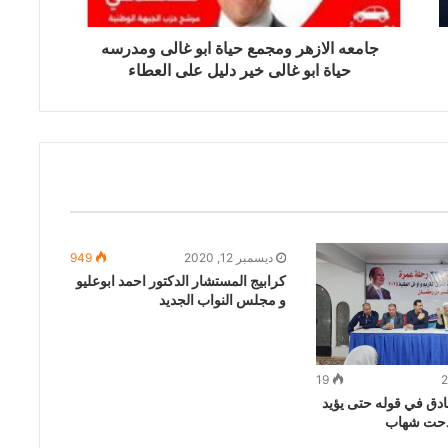
جامعه الازهر ومجمع حياة ابو غالى ومدرسه
حياة ابو غالى خير دليل على العطاء
ديسمبر 12, 2020
949
كرابيج المستشار الدكتور احمد ابوعليو
و مجلس النواب الجديد
19
دق في قوله حتى يؤيد
مدحت شهاب