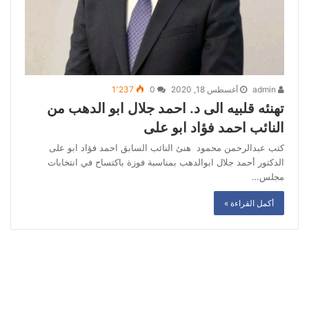
admin
أغسطس 18, 2020
0
1٬237
تهنئه قلبيه الى د. احمد جلال ابو الدهب من
النائب احمد فؤاد ابو على
كتب عبدالرحمن محمود هنئ النائب السابق احمد فؤاد ابو على
الدكتور أحمد جلال ابوالدهب بمناسبة فوزة باكتساح في انتخابات
مجلس…
أكمل القراءة »